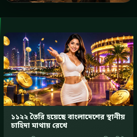
১১২২ তৈরি হয়েছে বাংলাদেশের স্থানীয়
চাহিদা মাথায় রেখে