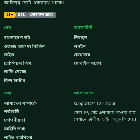
আইনের নোট একসাথে থাকে।
21+
SSL
মোবাইল আগে
গেম
অ্যাকাউন্ট
বাংলাদেশ স্লট
নিবন্ধন
ওয়েজ অফ দ্য কিলিন
লগইন
ডাইস
প্রশ্নোত্তর
চ্যাম্পিয়ন্স লিগ
মোবাইল অ্যাপ
লাকি নেকো
ফিশ হান্টার
তথ্য
যোগাযোগ
আমাদের সম্পর্কে
support@1122.mobi
শর্তাবলি
সেবা শুধু সেই এলাকায় পাওয়া যায়
যেখানে স্থানীয় আইন অনুমতি দেয়।
গোপনীয়তা
আইনি তথ্য
লাইভ ক্যাসিনো