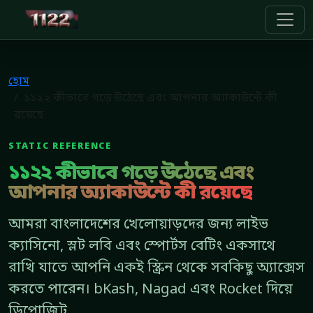
1122
হোম
১১২২ কীভাবে গড়ে উঠেছে এবং আপনার অ্যাকাউন্টে কী
রয়েছে
STATIC REFERENCE
১১২২ কীভাবে গড়ে উঠেছে এবং
আপনার অ্যাকাউন্টে কী রয়েছে
আমরা বাংলাদেশের খেলোয়াড়দের জন্য লাইভ
ক্যাসিনো, স্লট লবি এবং স্পোর্টস বেটিং একসাথে
রাখি যাতে আপনি একই স্ক্রিন থেকে সবকিছু অ্যাক্সেস
করতে পারেন। bKash, Nagad এবং Rocket দিয়ে
ডিপোজিট...