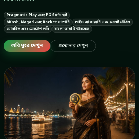
Pragmatic Play এবং PG Soft স্লট
bKash, Nagad এবং Rocket সাপোর্ট
লাইভ ব্যাকার‍্যাট এবং রুলেট টেবিল
মোবাইল এবং ডেস্কটপ লবি
বাংলা ভাষা ইন্টারফেস
লবি ঘুরে দেখুন
প্রশ্নোত্তর দেখুন