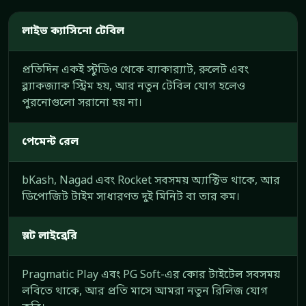
লাইভ ক্যাসিনো টেবিল
প্রতিদিন একই স্টুডিও থেকে ব্যাকার‍্যাট, রুলেট এবং
ব্ল্যাকজ্যাক স্ট্রিম হয়, আর নতুন টেবিল যোগ হলেও
পুরনোগুলো সরানো হয় না।
পেমেন্ট রেল
bKash, Nagad এবং Rocket সবসময় অ্যাক্টিভ থাকে, আর
ডিপোজিট টাইম সাধারণত দুই মিনিট বা তার কম।
স্লট লাইব্রেরি
Pragmatic Play এবং PG Soft-এর কোর টাইটেল সবসময়
লবিতে থাকে, আর প্রতি মাসে আমরা নতুন রিলিজ যোগ