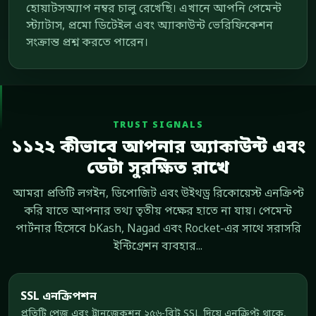
হোয়াটসঅ্যাপ নম্বর চালু রেখেছি। এখানে আপনি পেমেন্ট
স্ট্যাটাস, প্রমো ডিটেইল এবং অ্যাকাউন্ট ভেরিফিকেশন
সংক্রান্ত প্রশ্ন করতে পারেন।
TRUST SIGNALS
১১২২ কীভাবে আপনার অ্যাকাউন্ট এবং
ডেটা সুরক্ষিত রাখে
আমরা প্রতিটি লগইন, ডিপোজিট এবং উইথড্র রিকোয়েস্ট এনক্রিপ্ট
করি যাতে আপনার তথ্য তৃতীয় পক্ষের হাতে না যায়। পেমেন্ট
পার্টনার হিসেবে bKash, Nagad এবং Rocket-এর সাথে সরাসরি
ইন্টিগ্রেশন ব্যবহার...
SSL এনক্রিপশন
প্রতিটি পেজ এবং ট্রানজেকশন ২৫৬-বিট SSL দিয়ে এনক্রিপ্ট থাকে,