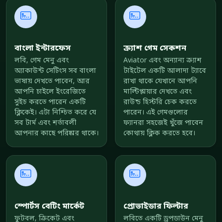
বাংলা ইন্টারফেস
ক্র্যাশ গেম সেকশন
লবি, গেম মেনু এবং
Aviator এবং অন্যান্য ক্র্যাশ
অ্যাকাউন্ট সেটিংস সব বাংলা
টাইটেল একটি আলাদা ট্যাবে
ভাষায় দেখতে পাবেন, আর
রাখা থাকে যেখানে আপনি
আপনি চাইলে ইংরেজিতে
মাল্টিপ্লায়ার দেখতে এবং
সুইচ করতে পারেন একটি
রাউন্ড হিস্টরি চেক করতে
ক্লিকেই। এটা নিশ্চিত করে যে
পারেন। এই গেমগুলোর
সব টার্ম এবং শর্তাবলী
ফ্যানরা সহজেই খুঁজে পাবেন
আপনার কাছে পরিষ্কার থাকে।
কোথায় ক্লিক করতে হবে।
স্পোর্টস বেটিং মার্কেট
প্রোভাইডার ফিল্টার
ফুটবল, ক্রিকেট এবং
লবিতে একটি ড্রপডাউন মেনু