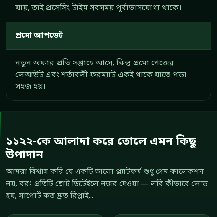
যায়, তাই প্রসেসিং টাইম সবসময় পূর্বাভাসযোগ্য থাকে।
প্রমো আপডেট
নতুন অফার প্রতি সপ্তাহে আসে, কিন্তু প্রমো পেজের
লেআউট এবং শর্তাবলী ফরম্যাট একই থাকে যাতে পড়া
সহজ হয়।
১১২২-কে আলাদা করে তোলে এমন কিছু
উপাদান
আমরা বিশ্বাস করি যে একটি ভালো প্ল্যাটফর্ম শুধু গেম কালেকশন
নয়, বরং প্রতিটি ছোট ডিটেইলে নজর দেওয়া — লবি কীভাবে লোড
হয়, সাপোর্ট কত দ্রুত রিপ্লাই...