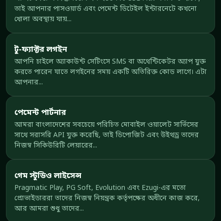
তাই আপনার পাসওয়ার্ড এবং পেমেন্ট ডিটেইল ইন্টারনেটে কখনো
খোলা অবস্থায় যায়...
টু-ফ্যাক্টর লগইন
আপনি চাইলে অ্যাকাউন্ট সেটিংসে SMS বা অথেন্টিকেটর অ্যাপ যুক্ত
করতে পারেন যাতে লগইনের সময় একটি অতিরিক্ত কোড লাগে। এটা
আপনার...
পেমেন্ট পার্টনার
আমরা বাংলাদেশের সবচেয়ে পরিচিত মোবাইল ওয়ালেট সার্ভিসের
সাথে সরাসরি API যুক্ত করেছি, তাই ডিপোজিট এবং উইথড্র তাদের
নিজস্ব সিকিউরিটি লেয়ারের...
গেম স্টুডিও লাইসেন্স
Pragmatic Play, PG Soft, Evolution এবং Ezugi-এর মতো
প্রোভাইডাররা তাদের নিজস্ব নিয়ন্ত্রক কর্তৃপক্ষের অধীনে কাজ করে,
আর আমরা শুধু তাদের...