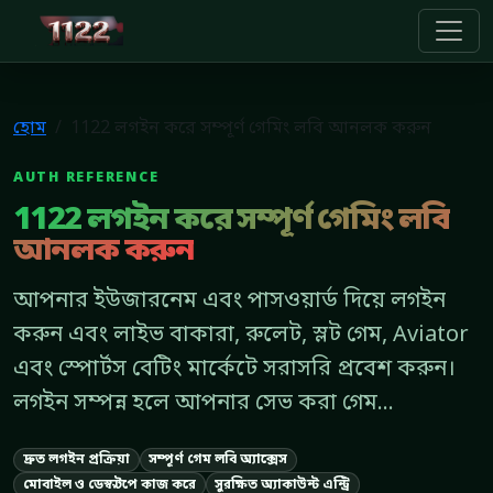
1122
হোম
1122 লগইন করে সম্পূর্ণ গেমিং লবি আনলক করুন
AUTH REFERENCE
1122 লগইন করে সম্পূর্ণ গেমিং লবি
আনলক করুন
আপনার ইউজারনেম এবং পাসওয়ার্ড দিয়ে লগইন
করুন এবং লাইভ বাকারা, রুলেট, স্লট গেম, Aviator
এবং স্পোর্টস বেটিং মার্কেটে সরাসরি প্রবেশ করুন।
লগইন সম্পন্ন হলে আপনার সেভ করা গেম...
দ্রুত লগইন প্রক্রিয়া
সম্পূর্ণ গেম লবি অ্যাক্সেস
মোবাইল ও ডেস্কটপে কাজ করে
সুরক্ষিত অ্যাকাউন্ট এন্ট্রি