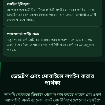
লগইন ইতিহাস
আপনার অ্যাকাউন্ট সেটিংসে প্রতিটি লগইন সেশনের তারিখ, সময়,
ডিভাইস এবং লোকেশন দেখতে পাবেন। যদি কোনো অপরিচিত এন্ট্রি
দেখেন তাহলে সাথে...
পাসওয়ার্ড শক্তি চেক
নতুন পাসওয়ার্ড সেট করার সময় আমরা আপনাকে অক্ষর, সংখ্যা
এবং বিশেষ চিহ্ন মেশানোর পরামর্শ দিই যাতে কেউ সহজে অনুমান
করতে...
ডেস্কটপ এবং মোবাইলে লগইন করার
পার্থক্য
আপনি যেকোনো ডিভাইস থেকে লগইন করতে পারেন এবং একই
অ্যাকাউন্ট, একই ব্যালেন্স, একই গেম ইতিহাস দেখবেন। ডেস্কটপে