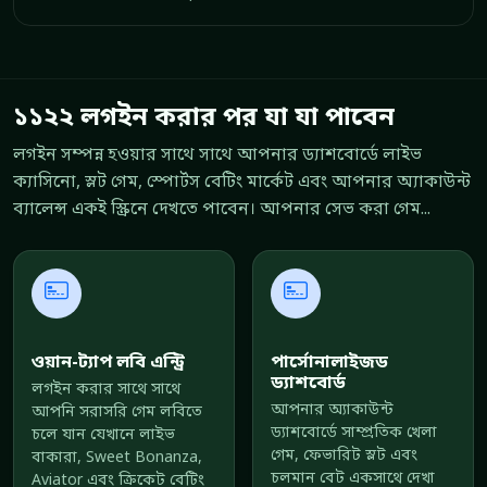
১১২২ লগইন করার পর যা যা পাবেন
লগইন সম্পন্ন হওয়ার সাথে সাথে আপনার ড্যাশবোর্ডে লাইভ
ক্যাসিনো, স্লট গেম, স্পোর্টস বেটিং মার্কেট এবং আপনার অ্যাকাউন্ট
ব্যালেন্স একই স্ক্রিনে দেখতে পাবেন। আপনার সেভ করা গেম...
ওয়ান-ট্যাপ লবি এন্ট্রি
পার্সোনালাইজড
ড্যাশবোর্ড
লগইন করার সাথে সাথে
আপনার অ্যাকাউন্ট
আপনি সরাসরি গেম লবিতে
ড্যাশবোর্ডে সাম্প্রতিক খেলা
চলে যান যেখানে লাইভ
গেম, ফেভারিট স্লট এবং
বাকারা, Sweet Bonanza,
চলমান বেট একসাথে দেখা
Aviator এবং ক্রিকেট বেটিং