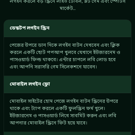
লগইন করলে বড় স্ক্রিনে লাইভ টেবিল, স্লট গেম এবং স্পোর্টস
মার্কেট...
ডেস্কটপ লগইন স্ক্রিন
পেজের উপরে ডান দিকে লগইন বাটন দেখবেন এবং ক্লিক
করলে একটি ছোট পপআপ খুলবে যেখানে ইউজারনেম ও
পাসওয়ার্ড ফিল্ড থাকবে। এন্টার চাপলে লবি লোড হবে
এবং আপনি সরাসরি গেম সিলেকশনে যাবেন।
মোবাইল লগইন ফ্লো
মোবাইল সাইটের হোম পেজে লগইন বাটন স্ক্রিনের উপরে
থাকে এবং ট্যাপ করলে একটি ফুলস্ক্রিন ফর্ম খুলে।
ইউজারনেম ও পাসওয়ার্ড লিখে সাবমিট করুন এবং লবি
আপনার মোবাইল স্ক্রিনে ফিট হয়ে যাবে।