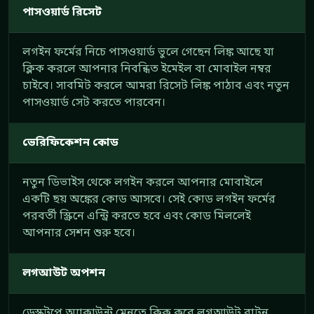
পাসওয়ার্ড রিসেট
লগইন ফর্মের নিচে পাসওয়ার্ড ভুলে গেছেন লিঙ্ক আছে যা
ক্লিক করলে আপনার নিবন্ধিত ইমেইল বা মোবাইল নম্বর
চাইবে। সাবমিট করলে আমরা রিসেট লিঙ্ক পাঠাব এবং নতুন
পাসওয়ার্ড সেট করতে পারবেন।
ভেরিফিকেশন কোড
নতুন ডিভাইস থেকে লগইন করলে আপনার মোবাইলে
একটি ছয় অঙ্কের কোড আসবে। সেই কোড লগইন ফর্মের
পরবর্তী স্ক্রিনে এন্ট্রি করতে হবে এবং কোড মিললেই
আপনার সেশন শুরু হবে।
লগআউট অপশন
ডেস্কটপে অ্যাকাউন্ট মেনুতে ক্লিক করে লগআউট বাটন