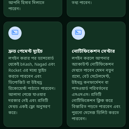
আপনি হিসাব মিলাতে
তথ্য পাবেন।
পারেন।
দ্রুত পেমেন্ট স্যুইচ
নোটিফিকেশন সেন্টার
লগইন করার পর ড্যাশবোর্ড
লগইন করলে আপনার
থেকেই bKash, Nagad এবং
অ্যাকাউন্ট নোটিফিকেশন
Rocket এর মধ্যে স্যুইচ
দেখতে পাবেন যেমন নতুন
করতে পারবেন এবং
প্রমো, বেট সেটেলমেন্ট,
ডিপোজিট বা উইথড্র
উইথড্র কনফার্মেশন বা
রিকোয়েস্ট পাঠাতে পারবেন।
পাসওয়ার্ড পরিবর্তনের
আলাদা পেজে যাওয়ার
এসএমএস। প্রতিটি
দরকার নেই এবং প্রতিটি
নোটিফিকেশন ক্লিক করে
মেথড একই ফ্লো অনুসরণ
বিস্তারিত পড়তে পারবেন এবং
করে।
পুরনো মেসেজ ডিলিট করতে
পারবেন।