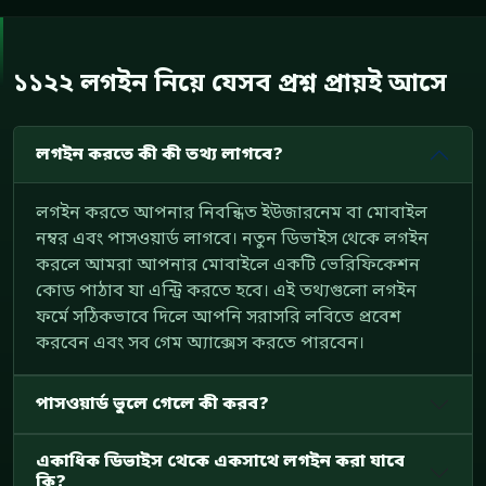
১১২২ লগইন নিয়ে যেসব প্রশ্ন প্রায়ই আসে
লগইন করতে কী কী তথ্য লাগবে?
লগইন করতে আপনার নিবন্ধিত ইউজারনেম বা মোবাইল
নম্বর এবং পাসওয়ার্ড লাগবে। নতুন ডিভাইস থেকে লগইন
করলে আমরা আপনার মোবাইলে একটি ভেরিফিকেশন
কোড পাঠাব যা এন্ট্রি করতে হবে। এই তথ্যগুলো লগইন
ফর্মে সঠিকভাবে দিলে আপনি সরাসরি লবিতে প্রবেশ
করবেন এবং সব গেম অ্যাক্সেস করতে পারবেন।
পাসওয়ার্ড ভুলে গেলে কী করব?
একাধিক ডিভাইস থেকে একসাথে লগইন করা যাবে
কি?