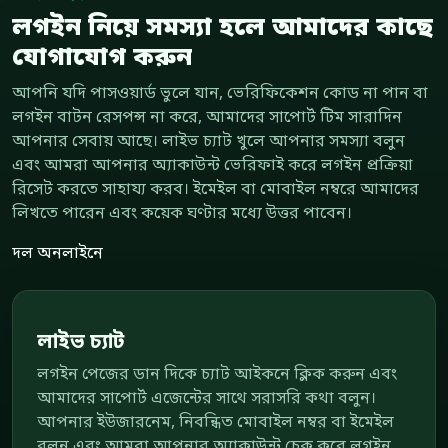
লগইন নিয়ে সমস্যা হলে আমাদের কাছে
যোগাযোগ করুন
আপনি যদি পাসওয়ার্ড ভুলে যান, ভেরিফিকেশন কোড না পান বা
লগইন বাটন রেসপন্স না করে, আমাদের সাপোর্ট টিম সারাদিন
আপনার সেবায় আছে। লাইভ চ্যাট খুলে আপনার সমস্যা বলুন
এবং আমরা আপনার অ্যাকাউন্ট ভেরিফাই করে লগইন প্রক্রিয়া
রিসেট করতে সাহায্য করব। ইমেইল বা মোবাইল নম্বরে আমাদের
লিখতে পারেন এবং কয়েক ঘণ্টার মধ্যে উত্তর পাবেন।
দল অনলাইনে
লাইভ চ্যাট
লগইন পেজের ডান দিকে চ্যাট আইকনে ক্লিক করুন এবং
আমাদের সাপোর্ট এজেন্টের সাথে সরাসরি কথা বলুন।
আপনার ইউজারনেম, নিবন্ধিত মোবাইল নম্বর বা ইমেইল
বলুন এবং আমরা আপনার অ্যাকাউন্ট চেক করে লগইন