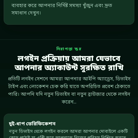
ব্যবহার করে আপনার নির্দিষ্ট সমস্যা খুঁজুন এবং দ্রুত
সমাধান দেখুন।
নিরাপত্তা স্তর
লগইন প্রক্রিয়ায় আমরা যেভাবে
আপনার অ্যাকাউন্ট সুরক্ষিত রাখি
প্রতিটি লগইন সেশনে আমরা আপনার আইপি অ্যাড্রেস, ডিভাইস
টাইপ এবং লোকেশন চেক করি যাতে অপরিচিত প্রবেশ ঠেকাতে
পারি। আপনি যদি নতুন ডিভাইস বা নতুন ব্রাউজার থেকে লগইন
করেন...
দুই-ধাপ ভেরিফিকেশন
নতুন ডিভাইস থেকে লগইন করলে আমরা আপনার মোবাইলে একটি