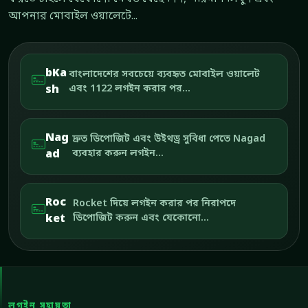
আপনার মোবাইল ওয়ালেটে...
bKa
বাংলাদেশের সবচেয়ে ব্যবহৃত মোবাইল ওয়ালেট
sh
এবং 1122 লগইন করার পর...
Nag
দ্রুত ডিপোজিট এবং উইথড্র সুবিধা পেতে Nagad
ad
ব্যবহার করুন লগইন...
Roc
Rocket দিয়ে লগইন করার পর নিরাপদে
ket
ডিপোজিট করুন এবং যেকোনো...
লগইন সহায়তা