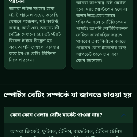
প্যানেল
আমরা আপনার বেট সেটেল
আমরা লাইভ ম্যাচের জন্য
হলে, ম্যাচ পোস্টপোন হলে বা
স্ট্যাট প্যানেল এম্বেড করেছি
অডস উল্লেখযোগ্যভাবে
যেখানে পজেশন, শট কাউন্ট,
পরিবর্তন হলে নোটিফিকেশন
কর্নার, কার্ড এবং অন্যান্য কী
পাঠাই। আপনি নোটিফিকেশন
মেট্রিক্স দেখানো হয়। এই স্ট্যাট
সেটিংস কাস্টমাইজ করতে
রিয়েল টাইমে রিফ্রেশ হয়
পারবেন এবং নির্বাচন করতে
এবং আপনি সেগুলো ব্যবহার
পারবেন কোন ইভেন্টের জন্য
করে ইন-প্লে বেটিং ডিসিশন
আপডেট পেতে চান এবং
নিতে পারবেন।
কোন চ্যানেলে।
স্পোর্টস বেটিং সম্পর্কে যা জানতে চাওয়া হয়
কোন কোন খেলায় বেটিং মার্কেট পাওয়া যায়?
আমরা ক্রিকেট, ফুটবল, টেনিস, বাস্কেটবল, টেবিল টেনিস