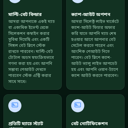
মাল্টি-বেট বিল্ডার
ক্যাশ-আউট অপশন
আমরা আপনাকে একই ম্যাচ
আমরা সিলেক্ট লাইভ মার্কেটে
বা একাধিক ইভেন্ট থেকে
ক্যাশ-আউট ফিচার অফার
সিলেকশন কম্বাইন করার
করি যাতে আপনি ম্যাচ শেষ
সুবিধা দিয়েছি এবং একটি
হওয়ার আগে আপনার বেট
সিঙ্গল বেট স্লিপে স্টেক
সেটেল করতে পারেন এবং
রাখতে পারবেন। মাল্টি-বেট
আংশিক পেআউট নিতে
টোটাল অডস স্বয়ংক্রিয়ভাবে
পারেন। বেট স্লিপে ক্যাশ-
গণনা করা হয় এবং আপনি
আউট ভ্যালু লাইভ আপডেট
সম্ভাব্য পেআউট দেখতে
হয় এবং আপনি ওয়ান-ট্যাপে
পারবেন স্টেক এন্ট্রি করার
ক্যাশ আউট করতে পারবেন।
সাথে সাথে।
প্রতিটি ম্যাচে স্ট্যাট
বেট নোটিফিকেশন