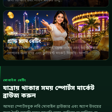
জন্য প্রি-ম্যাচ এবং লাইভ মার্কেট চালু...
টেনিস
গ্র্যান্ড স্ল্যাম বেটিং
আমরা উইম্বলডন, ইউএস ওপেন, ফ্রেঞ্চ ওপেন এবং অস্ট্রেলিয়ান
ওপেনের জন্য ম্যাচ এবং টুর্নামেন্ট মার্কেট দিয়েছি। আপনি...
মোবাইল বেটিং
যাত্রায় থাকার সময় স্পোর্টস মার্কেট
ব্রাউজ করুন
আমরা স্পোর্টসবুক লবি মোবাইল ব্রাউজার এবং অ্যাপ উভয়ের