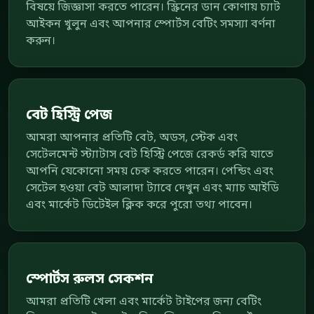
বিষয়ে জিজ্ঞাসা করতে পারেন। স্ক্রিনের ডান কোণায় চ্যাট
আইকন খুলুন এবং আপনার স্পোর্টস বেটিং সমস্যা বর্ণনা
করুন।
বেট হিস্ট্রি পেজ
আমরা আপনার প্রতিটি বেট, অডস, স্টেক এবং
সেটেলমেন্ট স্ট্যাটাস বেট হিস্ট্রি পেজে রেকর্ড করি যাতে
আপনি যেকোনো সময় চেক করতে পারেন। পেন্ডিং এবং
সেটেল হওয়া বেট আলাদা ট্যাবে দেখুন এবং ম্যাচ আইডি
এবং মার্কেট ডিটেইল ক্লিক করে পুরো তথ্য পাবেন।
স্পোর্টস রুলস সেকশন
আমরা প্রতিটি খেলা এবং মার্কেট টাইপের জন্য বেটিং