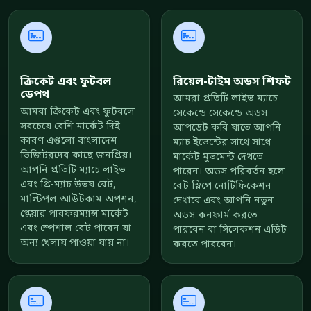
ক্রিকেট এবং ফুটবল
রিয়েল-টাইম অডস শিফট
ডেপথ
আমরা প্রতিটি লাইভ ম্যাচে
আমরা ক্রিকেট এবং ফুটবলে
সেকেন্ডে সেকেন্ডে অডস
সবচেয়ে বেশি মার্কেট দিই
আপডেট করি যাতে আপনি
কারণ এগুলো বাংলাদেশ
ম্যাচ ইভেন্টের সাথে সাথে
ভিজিটরদের কাছে জনপ্রিয়।
মার্কেট মুভমেন্ট দেখতে
আপনি প্রতিটি ম্যাচে লাইভ
পারেন। অডস পরিবর্তন হলে
এবং প্রি-ম্যাচ উভয় বেট,
বেট স্লিপে নোটিফিকেশন
মাল্টিপল আউটকাম অপশন,
দেখাবে এবং আপনি নতুন
প্লেয়ার পারফরম্যান্স মার্কেট
অডস কনফার্ম করতে
এবং স্পেশাল বেট পাবেন যা
পারবেন বা সিলেকশন এডিট
অন্য খেলায় পাওয়া যায় না।
করতে পারবেন।