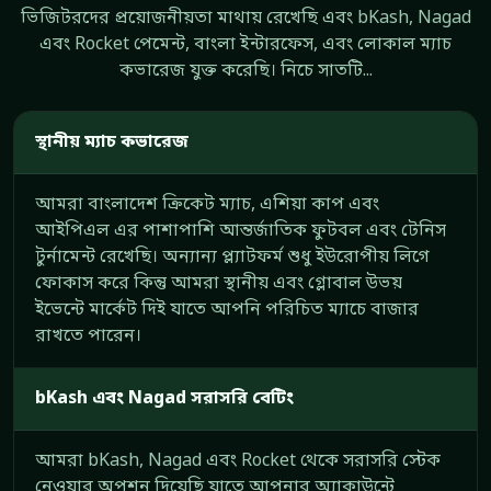
ভিজিটরদের প্রয়োজনীয়তা মাথায় রেখেছি এবং bKash, Nagad
এবং Rocket পেমেন্ট, বাংলা ইন্টারফেস, এবং লোকাল ম্যাচ
কভারেজ যুক্ত করেছি। নিচে সাতটি...
স্থানীয় ম্যাচ কভারেজ
আমরা বাংলাদেশ ক্রিকেট ম্যাচ, এশিয়া কাপ এবং
আইপিএল এর পাশাপাশি আন্তর্জাতিক ফুটবল এবং টেনিস
টুর্নামেন্ট রেখেছি। অন্যান্য প্ল্যাটফর্ম শুধু ইউরোপীয় লিগে
ফোকাস করে কিন্তু আমরা স্থানীয় এবং গ্লোবাল উভয়
ইভেন্টে মার্কেট দিই যাতে আপনি পরিচিত ম্যাচে বাজার
রাখতে পারেন।
bKash এবং Nagad সরাসরি বেটিং
আমরা bKash, Nagad এবং Rocket থেকে সরাসরি স্টেক
নেওয়ার অপশন দিয়েছি যাতে আপনার অ্যাকাউন্টে