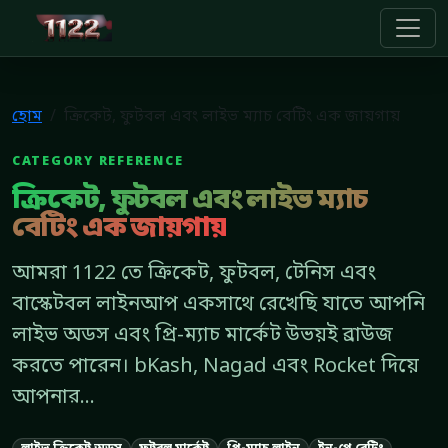
1122
হোম
ক্রিকেট, ফুটবল এবং লাইভ ম্যাচ বেটিং এক জায়গায়
CATEGORY REFERENCE
ক্রিকেট, ফুটবল এবং লাইভ ম্যাচ
বেটিং এক জায়গায়
আমরা 1122 তে ক্রিকেট, ফুটবল, টেনিস এবং
বাস্কেটবল লাইনআপ একসাথে রেখেছি যাতে আপনি
লাইভ অডস এবং প্রি-ম্যাচ মার্কেট উভয়ই ব্রাউজ
করতে পারেন। bKash, Nagad এবং Rocket দিয়ে
আপনার...