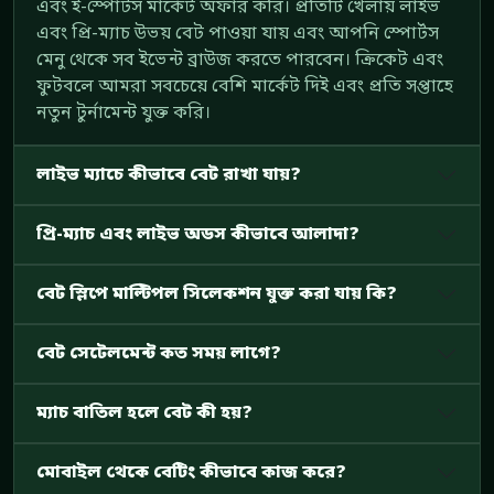
এবং ই-স্পোর্টস মার্কেট অফার করি। প্রতিটি খেলায় লাইভ
এবং প্রি-ম্যাচ উভয় বেট পাওয়া যায় এবং আপনি স্পোর্টস
মেনু থেকে সব ইভেন্ট ব্রাউজ করতে পারবেন। ক্রিকেট এবং
ফুটবলে আমরা সবচেয়ে বেশি মার্কেট দিই এবং প্রতি সপ্তাহে
নতুন টুর্নামেন্ট যুক্ত করি।
লাইভ ম্যাচে কীভাবে বেট রাখা যায়?
প্রি-ম্যাচ এবং লাইভ অডস কীভাবে আলাদা?
বেট স্লিপে মাল্টিপল সিলেকশন যুক্ত করা যায় কি?
বেট সেটেলমেন্ট কত সময় লাগে?
ম্যাচ বাতিল হলে বেট কী হয়?
মোবাইল থেকে বেটিং কীভাবে কাজ করে?