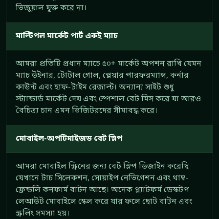
ভিজুয়াল যুক্ত করে না।
মাল্টিপল মার্কেট পার্ট একই ম্যাচ
আমরা প্রতিটি প্রধান ম্যাচে ৫০+ মার্কেট অপশন রাখি যেমন
ম্যাচ উইনার, টোটাল গোল, প্লেয়ার পারফরম্যান্স, কর্নার
কাউন্ট এবং হাফ-টাইম রেজাল্ট। অন্যান্য সাইট শুধু
স্ট্যান্ডার্ড মার্কেট দেয় এবং স্পেশাল বেট মিস করে যা আরও
বৈচিত্র্য চান এমন ভিজিটরদের সীমাবদ্ধ করে।
মোবাইল-অপটিমাইজড বেট স্লিপ
আমরা মোবাইল স্ক্রিনের জন্য বেট স্লিপ ডিজাইন করেছি
যেখানে টাচ সিলেকশন, সোয়াইপ নেভিগেশন এবং থাম্ব-
ফ্রেন্ডলি কনফার্ম বাটন আছে। অনেক প্ল্যাটফর্ম ডেস্কটপ
লেআউট মোবাইলে স্কেল করে যার ফলে ছোট বাটন এবং
স্ক্রলিং সমস্যা হয়।