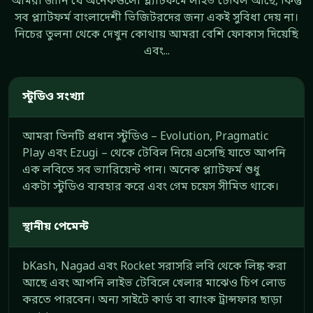
আমরা জানি যে অনেকগুলো প্ল্যাটফর্মে লাইভ টেবিল আছে, কিন্তু
সব প্ল্যাটফর্ম বাংলাদেশী ভিজিটরদের জন্য একই সুবিধা দেয় না।
নিচের তুলনা থেকে দেখুন কোথায় আমরা বেশি ফোকাস দিয়েছি
এবং...
স্টুডিও সংখ্যা
আমরা তিনটি প্রধান স্টুডিও – Evolution, Pragmatic
Play এবং Ezugi – থেকে টেবিল নিয়ে এসেছি যাতে আপনি
এক লবিতে সব ভ্যারিয়েন্ট পান। অনেক প্ল্যাটফর্ম শুধু
একটা স্টুডিও ব্যবহার করে এবং গেম চয়েস সীমিত থাকে।
স্থানীয় পেমেন্ট
bKash, Nagad এবং Rocket সরাসরি লবি থেকে লিঙ্ক করা
আছে এবং আপনি লাইভ টেবিলে খেলার মাঝেও চিপ লোড
করতে পারবেন। অন্য সাইটে কার্ড বা ব্যাংক ট্রান্সফার ছাড়া