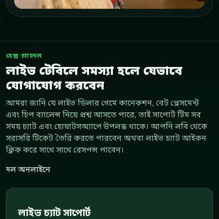
হেল্প চ্যানেল
লাইভ টেবিলে সমস্যা হলে যেভাবে
যোগাযোগ করবেন
আমরা জানি যে লাইভ ডিলার গেমে কানেকশন, বেট প্লেসমেন্ট
এবং চিপ ব্যালেন্স নিয়ে প্রশ্ন আসতে পারে, তাই সাপোর্ট টিম সব
সময় চ্যাট এবং হোয়াটসঅ্যাপে উপলব্ধ থাকে। আপনি লবি থেকে
সরাসরি টিকেট তৈরি করতে পারবেন অথবা লাইভ চ্যাট আইকন
ক্লিক করে সাথে সাথে রেসপন্স পাবেন।
দল অনলাইনে
লাইভ চ্যাট সাপোর্ট