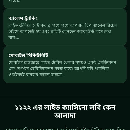
পারে।...
ব্যালেন্স ট্র্যাকিং
লাইভ টেবিলে বেট করার সাথে সাথে আপনার চিপ ব্যালেন্স রিয়েল
টাইমে আপডেট হয় এবং প্রতিটি লেনদেন অ্যাকাউন্ট লগে দেখা
যায়।...
মোবাইল সিকিউরিটি
মোবাইল ব্রাউজারে লাইভ টেবিল খেলার সময়ও একই এনক্রিপশন
এবং লগ-ইন ভেরিফিকেশন কাজ করে। আপনি যদি পাবলিক
ওয়াইফাই ব্যবহার করেন তাহলে...
১১২২ এর লাইভ ক্যাসিনো লবি কেন
আলাদা