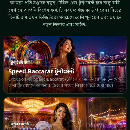
আমরা প্রতি সপ্তাহে নতুন টেবিল এবং টুর্নামেন্ট রুম চালু করি
যেখানে আপনি বিশেষ ফর্ম্যাট এবং প্রাইজ কার্ড পাবেন। নিচের
তিনটি রুম এখন ভিজিটররা সবচেয়ে বেশি খুলছেন এবং এখানে
নতুন ডিলার এবং সাইড...
টুর্নামেন্ট রুম
Speed Baccarat টুর্নামেন্ট
Evolution এর Speed Baccarat টেবিলে আমরা সাপ্তাহিক টুর্নামেন্ট
চালাচ্ছি যেখানে আপনার জিতের সংখ্যা লিডারবোর্ডে দেখা যাবে।...
নতুন ফর্ম্যাট