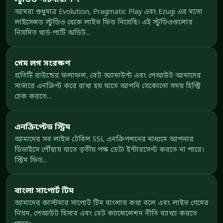
স্টুডিও পার্টনারশিপ
আমরা শুধুমাত্র Evolution, Pragmatic Play এবং Ezugi এর মতো
লাইসেন্সড স্টুডিও থেকে লাইভ ফিড নিয়েছি। এই স্টুডিওগুলোর
নিয়মিত থার্ড-পার্টি অডিট...
গেম লগ সংরক্ষণ
প্রতিটি রাউন্ডের ফলাফল, বেট অ্যামাউন্ট এবং পেআউট আমাদের
সার্ভারে এনক্রিপ্ট করে রাখা হয় যাতে আপনি যেকোনো সময় হিস্ট্রি
চেক করতে...
এনক্রিপ্টেড স্ট্রিম
আমাদের সব লাইভ টেবিল SSL এনক্রিপশনের মাধ্যমে আপনার
ডিভাইসে পৌঁছায় যাতে তৃতীয় পক্ষ ডেটা ইন্টারসেপ্ট করতে না পারে।
স্ট্রিম ফিড...
বাংলা সাপোর্ট টিম
আমাদের কাস্টমার সাপোর্ট টিম বাংলায় কথা বলে এবং লাইভ গেমের
নিয়ম, পেআউট হিসাব এবং বেট ক্যান্সেলেশন নীতি ব্যাখ্যা করতে