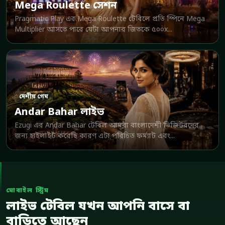
Mega Roulette সেশন
Pragmatic Play এর Mega Roulette টেবিলে প্রতি স্পিনে Mega
Multiplier আসতে পারে যেটা আপনার জিতকে ৫০০x...
দেশীয় গেম
Andar Bahar লাইভ
Ezugi এর Andar Bahar টেবিল আমরা বাংলাদেশী ভিজিটরদের
জন্য হাইলাইট করেছি কারণ এটা পরিচিত ফর্ম্যাট এবং...
মোবাইল স্ট্রিম
লাইভ টেবিল যখন আপনি বাসে বা
বাড়িতে আছেন