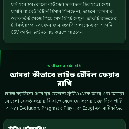
যদি মনে হয় কোনো রাউন্ডের ফলাফল ঠিকমতো দেখা
যায়নি বা বেট রিটার্ন হিসাব মিলছে না, তাহলে আপনার
অ্যাকাউন্ট পেজে গিয়ে গেম হিস্ট্রি দেখুন। প্রতিটি রাউন্ডের
টাইমস্ট্যাম্প এবং ফলাফল সংরক্ষিত থাকে এবং আপনি
CSV ফাইল ডাউনলোড করতে পারবেন।
অপারেশন স্ট্যান্ডার্ড
আমরা কীভাবে লাইভ টেবিল ফেয়ার
রাখি
লাইভ ক্যাসিনো গেমে সব রেজাল্ট স্টুডিও থেকে আসে এবং আমরা
সেগুলো রেকর্ড করে রাখি যাতে যেকোনো প্রশ্নের উত্তর দিতে পারি।
আমরা Evolution, Pragmatic Play এবং Ezugi এর সার্টিফাইড...