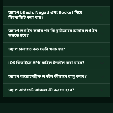
অ্যাপে bKash, Nagad এবং Rocket দিয়ে
ডিপোজিট করা যায়?
অ্যাপে লগ ইন করার পর কি ব্রাউজারে আবার লগ ইন
করতে হবে?
অ্যাপ চালাতে কত ডেটা খরচ হয়?
iOS ডিভাইসে APK ফাইল ইনস্টল করা যাবে?
অ্যাপে বায়োমেট্রিক লগইন কীভাবে চালু করব?
অ্যাপ আপডেট আসলে কী করতে হবে?