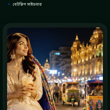
বেটস্লিপ সাইডবার