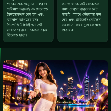
পাবেন এক মেন্যুতে। নম্বর ও
ক্যাশে থাকে তাই যেকোনো
পরিমাণ ভরলেই ৩০ সেকেন্ডে
সময় দেখতে পারবেন নেট
ট্রানজেকশন শেষ হয় এবং
ছাড়াই। ক্যাশে স্টোরেজ কম
ব্যালান্স আপডেট হয়।
নেয় এবং প্রাইভেসি সেটিংসে
ডিপোজিট হিস্ট্রি অ্যাপেই
যেকোনো সময় মুছে ফেলতে
দেখতে পারবেন কোনো পেজ
পারবেন।
রিলোড ছাড়া।