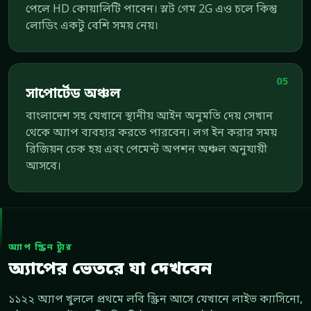
পেলে HD কোয়ালিটি পাবেন। স্লট গেম 2G এও চলে কিন্তু
লোডিং একটু বেশি সময় নেয়।
05
সাপোর্টেড অঞ্চল
বাংলাদেশ সহ যেখানে স্থানীয় আইন অনুমতি দেয় সেখান
থেকে অ্যাপ ব্যবহার করতে পারবেন। লগ ইন করার সময়
রিজিয়ন চেক হয় এবং পেমেন্ট অপশন অঞ্চল অনুযায়ী
আসবে।
অ্যাপ স্ক্রিন ট্যুর
অ্যাপের ভেতরে যা দেখবেন
১১২২ অ্যাপ খুললে প্রথমে লবি স্ক্রিন আসে যেখানে লাইভ ক্যাসিনো,