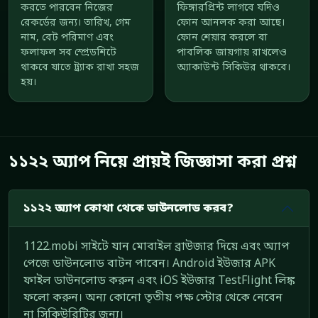
করতে পারবেন নিজের
ফিঙ্গারপ্রিন্ট লাগবে যদিও
রেকর্ডের জন্য। তারিখ, গেম
ফোন আনলক করা আছে।
নাম, বেট পরিমাণ এবং
ফোন শেয়ার করলে বা
ফলাফল সব স্প্রেডশিটে
পাবলিক জায়গায় রাখলেও
থাকবে যাতে ট্র্যাক রাখা সহজ
অ্যাকাউন্ট সিকিউর থাকবে।
হয়।
১১২২ অ্যাপ নিয়ে প্রায়ই জিজ্ঞাসা করা প্রশ্ন
১১২২ অ্যাপ কোথা থেকে ডাউনলোড করব?
1122.mobi সাইটে যান মোবাইল ব্রাউজার দিয়ে এবং অ্যাপ
পেজে ডাউনলোড বাটন পাবেন। Android ইউজার APK
ফাইল ডাউনলোড করুন এবং iOS ইউজার TestFlight লিঙ্ক
ফলো করুন। অন্য কোনো তৃতীয় পক্ষ স্টোর থেকে নেবেন
না সিকিউরিটির জন্য।