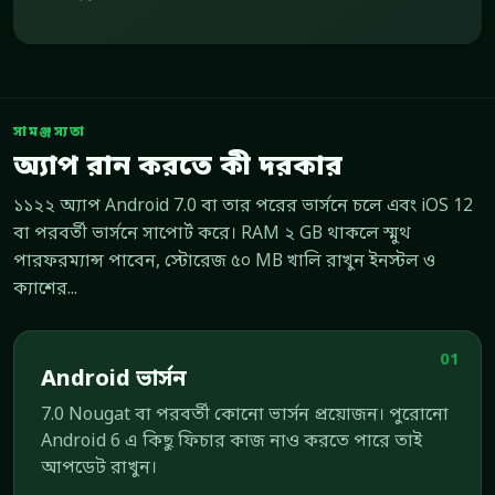
সামঞ্জস্যতা
অ্যাপ রান করতে কী দরকার
১১২২ অ্যাপ Android 7.0 বা তার পরের ভার্সনে চলে এবং iOS 12
বা পরবর্তী ভার্সনে সাপোর্ট করে। RAM ২ GB থাকলে স্মুথ
পারফরম্যান্স পাবেন, স্টোরেজ ৫০ MB খালি রাখুন ইনস্টল ও
ক্যাশের...
01
Android ভার্সন
7.0 Nougat বা পরবর্তী কোনো ভার্সন প্রয়োজন। পুরোনো
Android 6 এ কিছু ফিচার কাজ নাও করতে পারে তাই
আপডেট রাখুন।