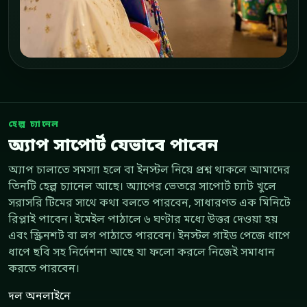
হেল্প চ্যানেল
অ্যাপ সাপোর্ট যেভাবে পাবেন
অ্যাপ চালাতে সমস্যা হলে বা ইনস্টল নিয়ে প্রশ্ন থাকলে আমাদের
তিনটি হেল্প চ্যানেল আছে। অ্যাপের ভেতরে সাপোর্ট চ্যাট খুলে
সরাসরি টিমের সাথে কথা বলতে পারবেন, সাধারণত এক মিনিটে
রিপ্লাই পাবেন। ইমেইল পাঠালে ৬ ঘণ্টার মধ্যে উত্তর দেওয়া হয়
এবং স্ক্রিনশট বা লগ পাঠাতে পারবেন। ইনস্টল গাইড পেজে ধাপে
ধাপে ছবি সহ নির্দেশনা আছে যা ফলো করলে নিজেই সমাধান
করতে পারবেন।
দল অনলাইনে