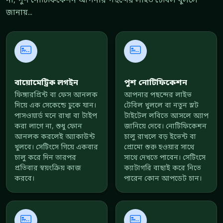
না, পুশ নোটিফিকেশন আপনার পছন্দের লাইভ টেবিল খুললে
জানায়...
বায়োমেট্রিক লগইন
পুশ নোটিফিকেশন
ফিঙ্গারপ্রিন্ট বা ফেস আনলক
আপনার পছন্দের লাইভ
দিয়ে এক সেকেন্ডে ঢুকে যান।
টেবিল খুললে বা নতুন স্লট
পাসওয়ার্ড মনে রাখা বা টাইপ
টাইটেল লবিতে আসলে অ্যাপ
করা লাগে না, শুধু ফোন
জানিয়ে দেবে। নোটিফিকেশন
আনলক করলেই অ্যাকাউন্ট
চালু রাখলে বড় ইভেন্ট বা
খুলবে। সেটিংসে গিয়ে একবার
প্রোমো শুরু হওয়ার সাথে
চালু করে দিন তারপর
সাথে দেখতে পাবেন। সেটিংসে
প্রতিবার স্বয়ংক্রিয় কাজ
ক্যাটাগরি বাছাই করে নিতে
করবে।
পারেন কোন আপডেট চান।