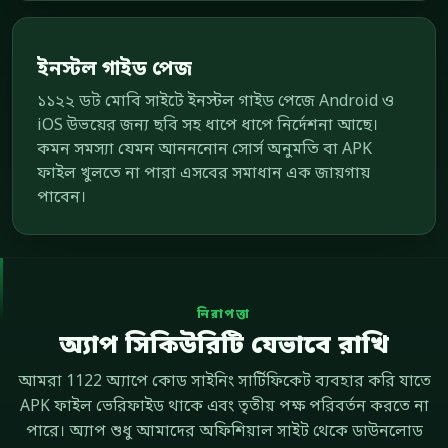
ইনস্টল গাইড পেজ
১১২২ ডট মোবি সাইটে ইনস্টল গাইড পেজে Android ও
iOS উভয়ের জন্য ছবি সহ ধাপে ধাপে নির্দেশনা আছে।
কমন সমস্যা যেমন আনননোন সোর্স অনুমতি বা APK
ফাইল খুলতে না পারা এসবের সমাধান এক জায়গায়
পাবেন।
নিরাপত্তা
অ্যাপ সিকিউরিটি যেভাবে রাখি
আমরা 1122 অ্যাপে কোড সাইনিং সার্টিফিকেট ব্যবহার করি যাতে
APK ফাইল ভেরিফাইড থাকে এবং তৃতীয় পক্ষ পরিবর্তন করতে না
পারে। অ্যাপ শুধু আমাদের অফিশিয়াল সাইট থেকে ডাউনলোড