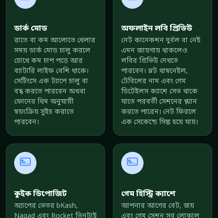
ডার্ক মোড
অফলাইন লবি প্রিভিউ
রাতে বা কম আলোতে খেলার
নেট কানেকশন দুর্বল বা নেই
সময় ডার্ক মোড চালু করলে
এমন জায়গায় থাকলেও
চোখে কম চাপ পড়ে আর
লবির প্রিভিউ দেখতে
ব্যাটারি লাইফ বেশি থাকে।
পারবেন। স্লট থাম্বনেইল,
সেটিংসে এক ট্যাপে চালু বা
টেবিলের নাম এবং গেম
বন্ধ করতে পারবেন অথবা
ডিটেইলস ক্যাশে সেভ থাকে
ফোনের থিম অনুযায়ী
যাতে পরবর্তী সেশনের প্ল্যান
স্বয়ংক্রিয় সুইচ করাতে
করতে পারেন। নেট ফিরলে
পারবেন।
এক সেকেন্ডে সিঙ্ক হয়ে যায়।
কুইক ডিপোজিট
গেম হিস্ট্রি ক্যাশে
অ্যাপের ভেতর bKash,
আপনার আগের বেট, জয়
Nagad এবং Rocket তিনটাই
এবং গেম সেশন সব লোকাল