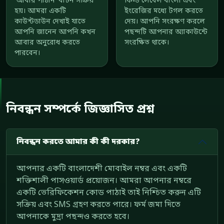
'আবার পাঠান' বাটন সক্রিয়
ফিল্ড লেবেল বাংলা এবং
হয়। আমরা একটি
ইংরেজির মধ্যে টগল করতে
কাউন্টডাউন দেখাই যাতে
দেয়। আপনি সংরক্ষণ করলে
আপনি জানেন আপনি কখন
পছন্দটি আপনার অ্যাকাউন্টে
আবার অনুরোধ করতে
সংরক্ষিত থাকে।
পারবেন।
নিবন্ধন সম্পর্কে জিজ্ঞাসিত প্রশ্ন
নিবন্ধন করতে আমার কী কী দরকার?
আপনার একটি বাংলাদেশী মোবাইল নম্বর এবং একটি
শক্তিশালী পাসওয়ার্ড প্রয়োজন। আমরা আপনার নম্বরে
একটি ভেরিফিকেশন কোড পাঠাই তাই নিশ্চিত করুন এটি
সক্রিয় এবং SMS গ্রহণ করতে পারে। ফর্ম জমা দিতে
আপনাকে মুদ্রা পছন্দও করতে হবে।