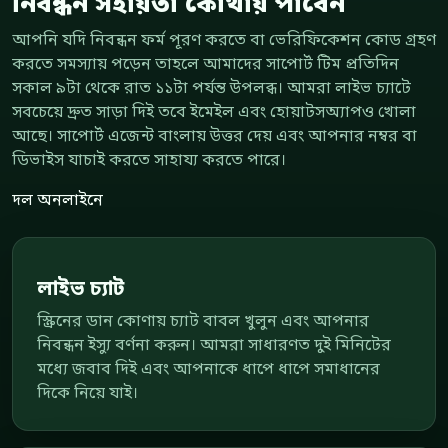
নিবন্ধন সহায়তা কোথায় পাবেন
আপনি যদি নিবন্ধন ফর্ম পূরণ করতে বা ভেরিফিকেশন কোড গ্রহণ
করতে সমস্যায় পড়েন তাহলে আমাদের সাপোর্ট টিম প্রতিদিন
সকাল ৯টা থেকে রাত ১১টা পর্যন্ত উপলব্ধ। আমরা লাইভ চ্যাটে
সবচেয়ে দ্রুত সাড়া দিই তবে ইমেইল এবং হোয়াটসঅ্যাপও খোলা
আছে। সাপোর্ট এজেন্ট বাংলায় উত্তর দেয় এবং আপনার নম্বর বা
ডিভাইস যাচাই করতে সাহায্য করতে পারে।
দল অনলাইনে
লাইভ চ্যাট
স্ক্রিনের ডান কোণায় চ্যাট বাবল খুলুন এবং আপনার
নিবন্ধন ইস্যু বর্ণনা করুন। আমরা সাধারণত দুই মিনিটের
মধ্যে জবাব দিই এবং আপনাকে ধাপে ধাপে সমাধানের
দিকে নিয়ে যাই।