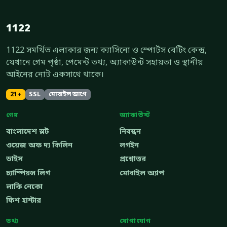
1122
1122 সমর্থিত এলাকার জন্য ক্যাসিনো ও স্পোর্টস বেটিং কেন্দ্র,
যেখানে গেম পৃষ্ঠা, পেমেন্ট তথ্য, অ্যাকাউন্ট সহায়তা ও স্থানীয়
আইনের নোট একসাথে থাকে।
21+
SSL
মোবাইল আগে
গেম
অ্যাকাউন্ট
বাংলাদেশ স্লট
নিবন্ধন
ওয়েজ অফ দ্য কিলিন
লগইন
ডাইস
প্রশ্নোত্তর
চ্যাম্পিয়ন্স লিগ
মোবাইল অ্যাপ
লাকি নেকো
ফিশ হান্টার
তথ্য
যোগাযোগ