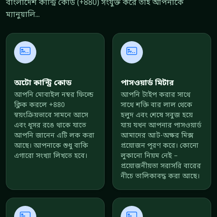
বাংলাদেশ কান্ট্রি কোড (+880) সংযুক্ত করে তাই আপনাকে
ম্যানুয়ালি...
অটো কান্ট্রি কোড
পাসওয়ার্ড মিটার
আপনি মোবাইল নম্বর ফিল্ডে
আপনি টাইপ করার সাথে
ক্লিক করলে +880
সাথে শক্তি বার লাল থেকে
স্বয়ংক্রিয়ভাবে সামনে আসে
হলুদ এবং শেষে সবুজ হয়ে
এবং ধূসর রঙে থাকে যাতে
যায় যখন আপনার পাসওয়ার্ড
আপনি জানেন এটি লক করা
আমাদের আট-অক্ষর মিক্স
আছে। আপনাকে শুধু বাকি
প্রয়োজন পূরণ করে। কোনো
এগারো সংখ্যা লিখতে হবে।
লুকানো নিয়ম নেই –
প্রয়োজনীয়তা সরাসরি বারের
নীচে তালিকাবদ্ধ করা আছে।