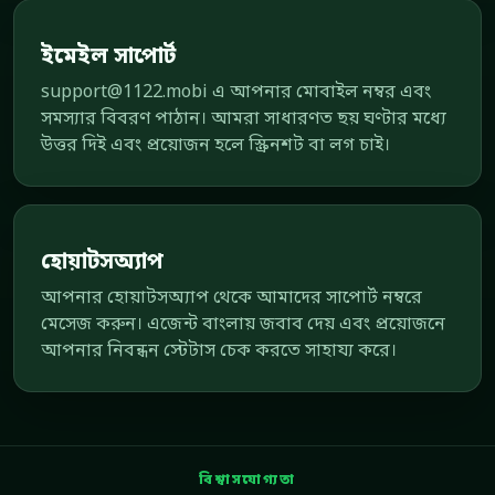
ইমেইল সাপোর্ট
support@1122.mobi
এ আপনার মোবাইল নম্বর এবং
সমস্যার বিবরণ পাঠান। আমরা সাধারণত ছয় ঘণ্টার মধ্যে
উত্তর দিই এবং প্রয়োজন হলে স্ক্রিনশট বা লগ চাই।
হোয়াটসঅ্যাপ
আপনার হোয়াটসঅ্যাপ থেকে আমাদের সাপোর্ট নম্বরে
মেসেজ করুন। এজেন্ট বাংলায় জবাব দেয় এবং প্রয়োজনে
আপনার নিবন্ধন স্টেটাস চেক করতে সাহায্য করে।
বিশ্বাসযোগ্যতা