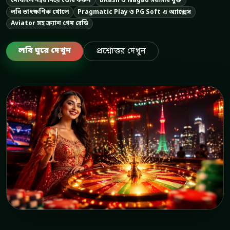
মোবাইল নম্বর দিয়ে তৈরি করুন
bKash ও Nagad সরাসরি যুক্ত
লবি তাৎক্ষণিক খোলে
Pragmatic Play ও PG Soft এ অ্যাক্সেস
Aviator সহ ক্র্যাশ গেম রেডি
লবি ঘুরে দেখুন
প্রশ্নোত্তর দেখুন