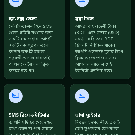
ছয়-বক্স কোড
মুদ্রা টগল
ভেরিফিকেশন স্ক্রিন SMS
আমরা বাংলাদেশী টাকা
থেকে প্রতিটি সংখ্যার জন্য
(BDT) এবং ডলার (USD)
একটি বক্স দেখায়। আপনি
সমর্থন করি তবে BDT
একটি বক্স পূরণ করলে
ডিফল্ট নির্বাচিত থাকে।
কার্সার স্বয়ংক্রিয়ভাবে
আপনি পছন্দসই মুদ্রার চিপে
পরবর্তীতে চলে যায় তাই
ক্লিক করতে পারেন এবং
আপনাকে ট্যাব বা ক্লিক
আপনার ব্যালেন্স সেই
করতে হবে না।
ইউনিটে প্রদর্শিত হবে।
SMS রিসেন্ড টাইমার
ভাষা স্যুইচার
আপনি যদি ৬০ সেকেন্ডের
নিবন্ধন ফর্মের শীর্ষে একটি
মধ্যে কোড না পান তাহলে
ছোট ড্রপডাউন আপনাকে