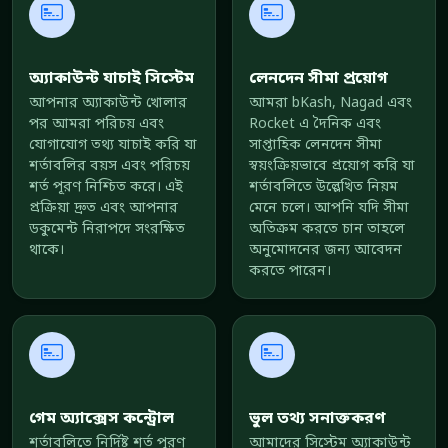
অ্যাকাউন্ট যাচাই সিস্টেম
লেনদেন সীমা প্রয়োগ
আপনার অ্যাকাউন্ট খোলার
আমরা bKash, Nagad এবং
পর আমরা পরিচয় এবং
Rocket এ দৈনিক এবং
যোগাযোগ তথ্য যাচাই করি যা
সাপ্তাহিক লেনদেন সীমা
শর্তাবলির বয়স এবং পরিচয়
স্বয়ংক্রিয়ভাবে প্রয়োগ করি যা
শর্ত পূরণ নিশ্চিত করে। এই
শর্তাবলিতে উল্লেখিত নিয়ম
প্রক্রিয়া দ্রুত এবং আপনার
মেনে চলে। আপনি যদি সীমা
ডকুমেন্ট নিরাপদে সংরক্ষিত
অতিক্রম করতে চান তাহলে
থাকে।
অনুমোদনের জন্য আবেদন
করতে পারেন।
গেম অ্যাক্সেস কন্ট্রোল
ভুল তথ্য সনাক্তকরণ
শর্তাবলিতে নির্দিষ্ট শর্ত পূরণ
আমাদের সিস্টেম অ্যাকাউন্ট