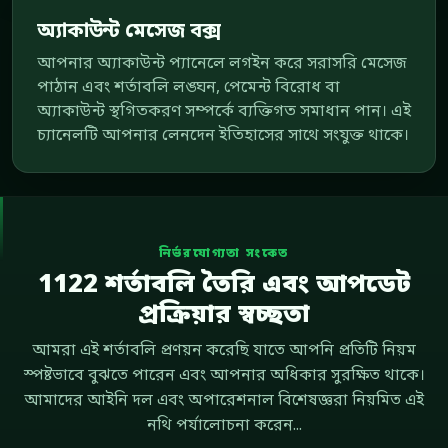
অ্যাকাউন্ট মেসেজ বক্স
আপনার অ্যাকাউন্ট প্যানেলে লগইন করে সরাসরি মেসেজ
পাঠান এবং শর্তাবলি লঙ্ঘন, পেমেন্ট বিরোধ বা
অ্যাকাউন্ট স্থগিতকরণ সম্পর্কে ব্যক্তিগত সমাধান পান। এই
চ্যানেলটি আপনার লেনদেন ইতিহাসের সাথে সংযুক্ত থাকে।
নির্ভরযোগ্যতা সংকেত
1122 শর্তাবলি তৈরি এবং আপডেট
প্রক্রিয়ার স্বচ্ছতা
আমরা এই শর্তাবলি প্রণয়ন করেছি যাতে আপনি প্রতিটি নিয়ম
স্পষ্টভাবে বুঝতে পারেন এবং আপনার অধিকার সুরক্ষিত থাকে।
আমাদের আইনি দল এবং অপারেশনাল বিশেষজ্ঞরা নিয়মিত এই
নথি পর্যালোচনা করেন...