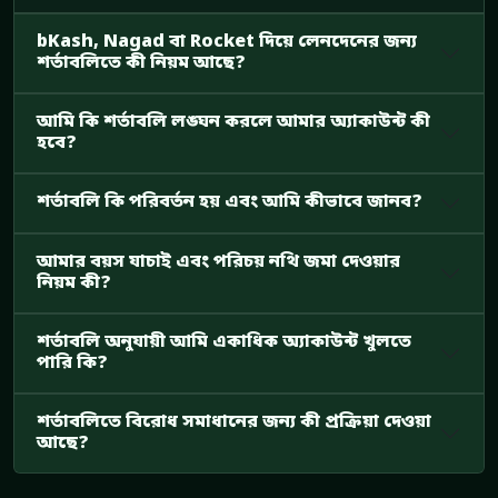
bKash, Nagad বা Rocket দিয়ে লেনদেনের জন্য
শর্তাবলিতে কী নিয়ম আছে?
আমি কি শর্তাবলি লঙ্ঘন করলে আমার অ্যাকাউন্ট কী
হবে?
শর্তাবলি কি পরিবর্তন হয় এবং আমি কীভাবে জানব?
আমার বয়স যাচাই এবং পরিচয় নথি জমা দেওয়ার
নিয়ম কী?
শর্তাবলি অনুযায়ী আমি একাধিক অ্যাকাউন্ট খুলতে
পারি কি?
শর্তাবলিতে বিরোধ সমাধানের জন্য কী প্রক্রিয়া দেওয়া
আছে?