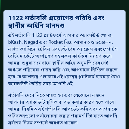
1122 শর্তাবলি প্রয়োগের পরিধি এবং
স্থানীয় আইনি মানদণ্ড
এই শর্তাবলি 1122 প্ল্যাটফর্মে আপনার অ্যাকাউন্ট খোলা,
bKash, Nagad এবং Rocket দিয়ে আমানত ও উত্তোলন,
লাইভ ক্যাসিনো টেবিল এবং স্লট গেম অ্যাক্সেস এবং স্পোর্টস
বেটিং মার্কেটে অংশগ্রহণ সহ সকল কার্যক্রম নিয়ন্ত্রণ করে।
আমরা শুধুমাত্র যেখানে স্থানীয় আইন অনুমতি দেয় সেই
অঞ্চলে পরিষেবা প্রদান করি এবং আপনাকে নিশ্চিত করতে
হবে যে আপনার এলাকায় এই ধরনের প্ল্যাটফর্ম ব্যবহার বৈধ।
অ্যাকাউন্ট তৈরির সময় আপনি এই
শর্তাবলি মেনে নিতে সম্মত হন এবং যেকোনো লঙ্ঘন
আপনার অ্যাকাউন্ট স্থগিত বা বন্ধ করার কারণ হতে পারে।
আমরা নিয়মিত এই শর্তাবলি আপডেট করি এবং আপনাকে
পরিবর্তনগুলো পর্যালোচনা করার পরামর্শ দিই যাতে আপনি
সর্বশেষ নিয়ম সম্পর্কে অবগত থাকেন।