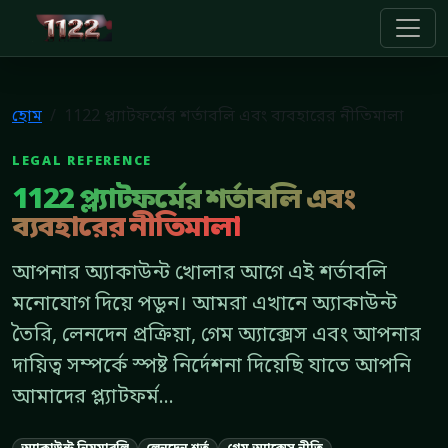
1122
হোম
1122 প্ল্যাটফর্মের শর্তাবলি এবং ব্যবহারের নীতিমালা
LEGAL REFERENCE
1122 প্ল্যাটফর্মের শর্তাবলি এবং
ব্যবহারের নীতিমালা
আপনার অ্যাকাউন্ট খোলার আগে এই শর্তাবলি
মনোযোগ দিয়ে পড়ুন। আমরা এখানে অ্যাকাউন্ট
তৈরি, লেনদেন প্রক্রিয়া, গেম অ্যাক্সেস এবং আপনার
দায়িত্ব সম্পর্কে স্পষ্ট নির্দেশনা দিয়েছি যাতে আপনি
আমাদের প্ল্যাটফর্ম...