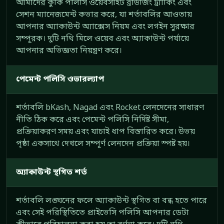
আমাদের কুকি পলিসি ওয়েবসাইট ব্রাউজিং ট্র্যাকিং এবং
সেশন ম্যানেজমেন্ট কভার করে, যা শর্তাবলির আওতায়
আপনার অ্যাকাউন্ট অ্যাক্সেস নিয়ম এবং লগইন সুরক্ষার
সম্পূরক। দুটি নথি মিলে ওয়েব এবং অ্যাকাউন্ট পর্যায়ে
আপনার অভিজ্ঞতা নিয়ন্ত্রণ করে।
পেমেন্ট পলিসি ওভারল্যাপ
শর্তাবলি bKash, Nagad এবং Rocket লেনদেনের সাধারণ
নীতি ঠিক করে এবং পেমেন্ট পলিসি নির্দিষ্ট সীমা,
প্রক্রিয়াকরণ সময় এবং যাচাই ধাপ বিস্তারিত করে। উভয়
পৃষ্ঠা একসাথে দেখলে সম্পূর্ণ লেনদেন প্রক্রিয়া স্পষ্ট হয়।
অ্যাকাউন্ট স্থগিত শর্ত
শর্তাবলি লঙ্ঘনের ফলে অ্যাকাউন্ট স্থগিত বা বন্ধ হতে পারে
এবং সেই পরিস্থিতিতে প্রাইভেসি পলিসি আপনার ডেটা