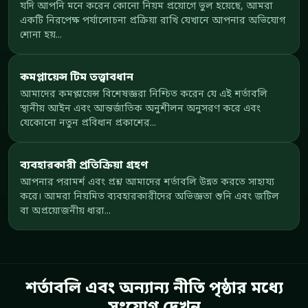
যদি আপনি মনে করেন কোনো নিয়ম প্রয়োগে ভুল হয়েছে, আমরা
একটি নিরপেক্ষ পর্যালোচনা প্রক্রিয়া রাখি যেখানে আপনার অভিযোগ
শোনা হয়...
কমপ্লায়েন্স টিম তত্ত্বাবধান
আমাদের কমপ্লায়েন্স বিশেষজ্ঞরা নিশ্চিত করেন যে এই শর্তাবলি
স্থানীয় আইন এবং আন্তর্জাতিক অনুশীলন অনুসরণ করে এবং
যেকোনো নতুন প্রবিধান প্রকাশের...
ব্যবহারকারী প্রতিক্রিয়া গ্রহণ
আপনার পরামর্শ এবং প্রশ্ন আমাদের শর্তাবলি উন্নত করতে সাহায্য
করে। আমরা নিয়মিত ব্যবহারকারীদের অভিজ্ঞতা শুনি এবং জটিল
বা অপ্রয়োজনীয় ধারা...
শর্তাবলি এবং অন্যান্য নীতি পৃষ্ঠার মধ্যে
সংযোগ দেখুন