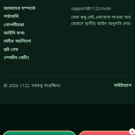
আমাদের সম্পর্কে
support@1122.mobi
শর্তাবলি
সেবা শুধু সেই এলাকায় পাওয়া যায়
যেখানে স্থানীয় আইন অনুমতি দেয়।
গোপনীয়তা
আইনি তথ্য
লাইভ ক্যাসিনো
স্লট গেম
স্পোর্টস বেটিং
সাইটম্যাপ
© 2026 1122. সর্বস্বত্ব সংরক্ষিত।
×